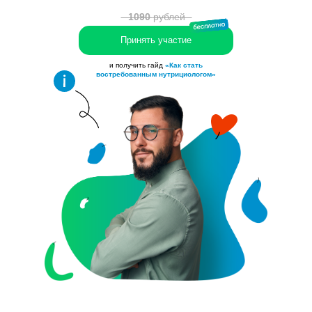
⠀1090
рублей⠀
Принять участие
и получить гайд
«Как стать
востребованным нутрициологом»