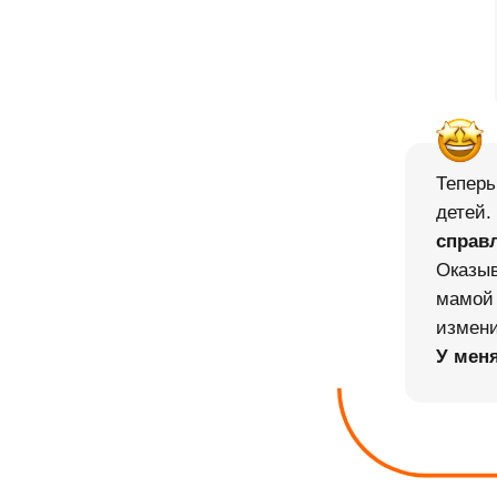
Теперь
детей.
справ
Оказыв
мамой 
измени
У
меня