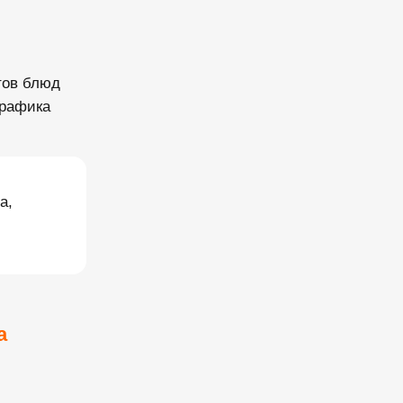
тов блюд
графика
а,
а