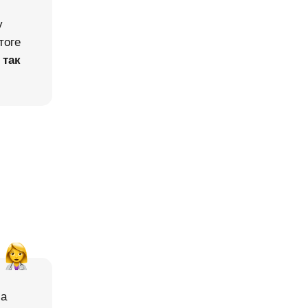
у
тоге
 так
ла