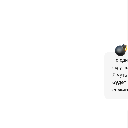
Но одн
скрути
Я чуть
будет 
семью