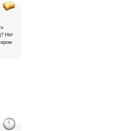
сь
д? Нет
тером