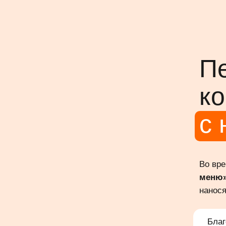
П
ко
с 
Во вре
меню»
нанося
Благ