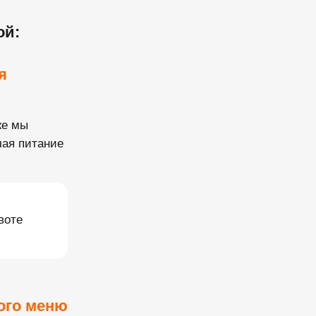
ой:
я
же мы
чая питание
воте
ого меню