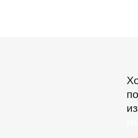
Хо
по
из
м